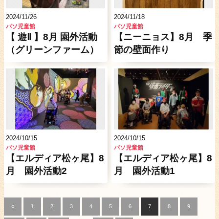
2024/11/26
2024/11/18
パソ児童館
パソ児童館
【 遊Ⅱ 】8月 園外活動
【ニーニョス】8月 季
（グリーンファーム）
節の壁面作り
2024/10/15
2024/10/15
パソ児童館
パソ児童館
【エルディア松ヶ尾】8
【エルディア松ヶ尾】8
月 園外活動2
月 園外活動1
«
1
2
3
4
5
6
7
8
9