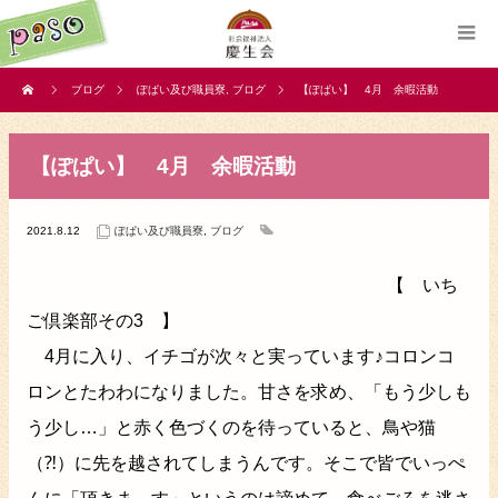
ブログ
ぽぱい及び職員寮
,
ブログ
【ぽぱい】 4月 余暇活動
【ぽぱい】 4月 余暇活動
2021.8.12
ぽぱい及び職員寮
,
ブログ
【 いち
ご倶楽部その3 】
4月に入り、イチゴが次々と実っています♪コロンコ
ロンとたわわになりました。甘さを求め、「もう少しも
う少し…」と赤く色づくのを待っていると、鳥や猫
（⁈）に先を越されてしまうんです。そこで皆でいっぺ