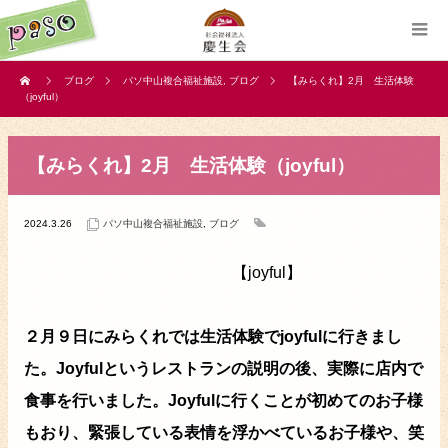
ブログ
パソ中山複合福祉施設
,
ブログ
【みらくれ】2月 生活体験
（joyful）
【みらくれ】2月 生活体験（joyful）
2024.3.26
パソ中山複合福祉施設
,
ブログ
【joyful】
２月９日にみらくれでは生活体験でjoyfulに行きまし
た。Joyfulというレストランの説明の後、実際に店内で
食事を行いました。Joyfulに行くことが初めてのお子様
もおり、緊張している表情を浮かべているお子様や、笑