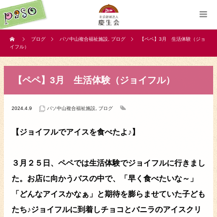
ブログ
パソ中山複合福祉施設
,
ブログ
【ペペ】3月 生活体験（ジョ
イフル）
【ペペ】3月 生活体験（ジョイフル）
2024.4.9
パソ中山複合福祉施設
,
ブログ
【ジョイフルでアイスを食べたよ♪】
３月２５日、ペペでは生活体験でジョイフルに行きまし
た。お店に向かうバスの中で、「早く食べたいな～」
「どんなアイスかなぁ」と期待を膨らませていた子ども
たち♪ジョイフルに到着しチョコとバニラのアイスクリ