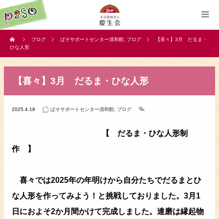
ブログ
ぱそサポートセンター清和館
,
ブログ
【喜々】3月 だるま・
ひな人形
【喜々】3月 だるま・ひな人形
2025.4.18
ぱそサポートセンター清和館
,
ブログ
【 だるま・ひな人形制
作 】
喜々では2025年の年明けから自分たちでだるまとひ
な人形を作ってみよう！と挑戦しておりました。3月1
日におよそ2か月間かけて完成しました。達磨は縁起物