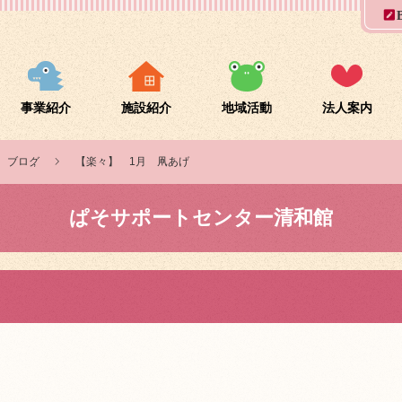
事業紹介
施設紹介
地域活動
法人案内
ブログ
,
【楽々】 1月 凧あげ
ぱそサポートセンター清和館