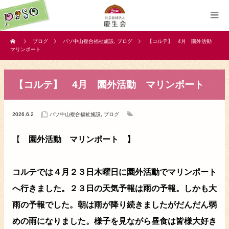
ブログ
パソ中山複合福祉施設
,
ブログ
【コルテ】 4月 園外活動
マリンポート
【コルテ】 4月 園外活動 マリンポート
2026.6.2
パソ中山複合福祉施設
,
ブログ
【
園外活動 マリンポート 】
コルテでは４月２３日木曜日に園外活動でマリンポート
へ行きました。２３日の天気予報は雨の予報。しかも大
雨の予報でした。朝は雨が降り続きましたがだんだん弱
めの雨になりました。様子を見ながら昼食は皆様大好き