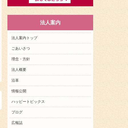
法人案内
法人案内トップ
ごあいさつ
理念・方針
法人概要
沿革
情報公開
ハッピートピックス
ブログ
広報誌