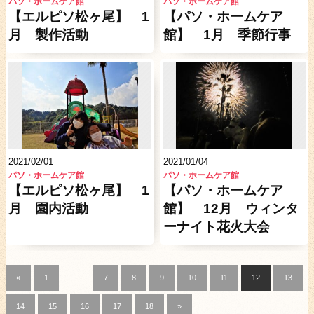
パソ・ホームケア館
パソ・ホームケア館
【エルピソ松ヶ尾】 1
【パソ・ホームケア
月 製作活動
館】 1月 季節行事
2021/02/01
2021/01/04
パソ・ホームケア館
パソ・ホームケア館
【エルピソ松ヶ尾】 1
【パソ・ホームケア
月 園内活動
館】 12月 ウィンタ
ーナイト花火大会
«
1
…
7
8
9
10
11
12
13
14
15
16
17
18
»