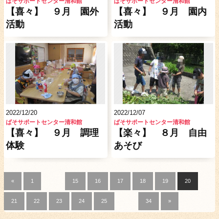
ぱそサポートセンター清和館
ぱそサポートセンター清和館
【喜々】 ９月 園外
【喜々】 ９月 園内
活動
活動
2022/12/20
2022/12/07
ぱそサポートセンター清和館
ぱそサポートセンター清和館
【喜々】 ９月 調理
【楽々】 ８月 自由
体験
あそび
«
1
…
15
16
17
18
19
20
21
22
23
24
25
…
34
»