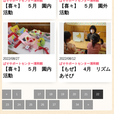
ぱそサポートセンター清和館
ぱそサポートセンター清和館
【喜々】 ５月 園内
【喜々】 ５月 園外
活動
活動
2022/08/27
2022/08/12
ぱそサポートセンター清和館
ぱそサポートセンター清和館
【喜々】 ５月 園内
【もぜ】 4月 リズム
活動
あそび
«
1
…
17
18
19
20
21
22
23
24
25
26
27
…
34
»