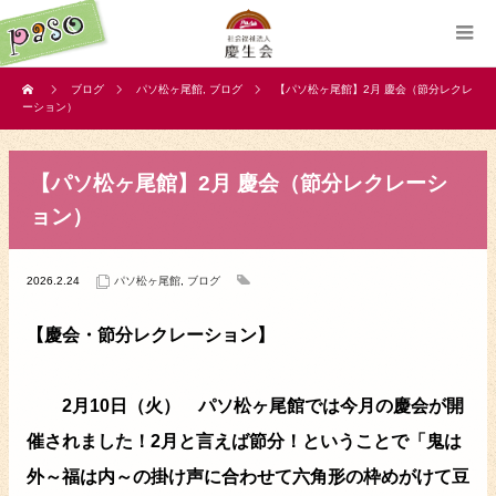
ブログ
パソ松ヶ尾館
,
ブログ
【パソ松ヶ尾館】2月 慶会（節分レクレ
ーション）
【パソ松ヶ尾館】2月 慶会（節分レクレーシ
ョン）
2026.2.24
パソ松ヶ尾館
,
ブログ
【慶会・節分レクレーション】
2月10日（火） パソ松ヶ尾館では今月の慶会が開
催されました！2月と言えば節分！ということで「鬼は
外～福は内～の掛け声に合わせて六角形の枠めがけて豆