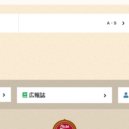
A・S
広報誌