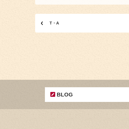
T・A
BLOG