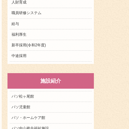
人財育成
職員研修システム
給与
福利厚生
新卒採用(令和2年度)
中途採用
施設紹介
パソ松ヶ尾館
パソ児童館
パソ・ホームケア館
パソ中山複合福祉施設