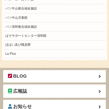
パソ中山複合福祉施設
パソ中山児童館
パソ清和複合福祉施設
ぱそサポートセンター清和館
ぽぱい及び職員寮
La Plus
BLOG
広報誌
お知らせ